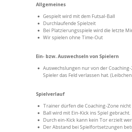
Allgemeines
Gespielt wird mit dem Futsal-Ball
Durchlaufende Spielzeit
Bei Platzierungsspiele wird die letzte M
Wir spielen ohne Time-Out
Ein- bzw. Auswechseln von Spielern
Auswechslungen nur von der Coaching-
Spieler das Feld verlassen hat. (Leibch
Spielverlauf
Trainer dürfen die Coaching-Zone nicht 
Ball wird mit Ein-Kick ins Spiel gebracht.
Durch ein-Kick kann kein Tor erzielt w
Der Abstand bei Spielfortsetzungen be