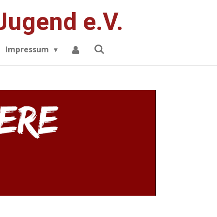
Jugend e.V.
Impressum