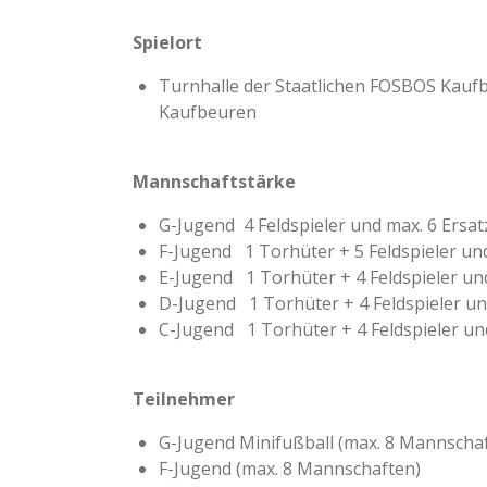
Spielort
Turnhalle der Staatlichen FOSBOS Kauf
Kaufbeuren
Mannschaftstärke
G-Jugend 4 Feldspieler und max. 6 Ersat
F-Jugend 1 Torhüter + 5 Feldspieler und
E-Jugend 1 Torhüter + 4 Feldspieler und
D-Jugend 1 Torhüter + 4 Feldspieler und
C-Jugend 1 Torhüter + 4 Feldspieler und
Teilnehmer
G-Jugend Minifußball (max. 8 Mannscha
F-Jugend (max. 8 Mannschaften)