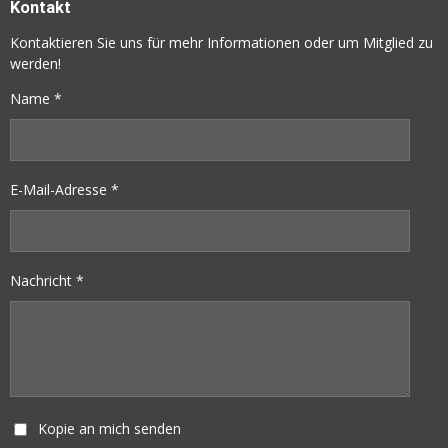
L
L
L
L
Kontakt
E
E
E
E
N
N
N
N
Kontaktieren Sie uns für mehr Informationen oder um Mitglied zu
werden!
Name *
E-Mail-Adresse *
Nachricht *
Kopie an mich senden