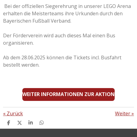
Bei der offiziellen Siegerehrung in unserer LEGO Arena
erhalten die Meisterteams ihre Urkunden durch den
Bayerischen Fußball Verband.
Der Förderverein wird auch dieses Mal einen Bus
organisieren.
Ab dem 28.06.2025 können die Tickets incl. Busfahrt
bestellt werden.
WEITER INFORMATIONEN ZUR AKTION
«
Zurück
Weiter
»
T
T
T
T
E
E
E
E
I
I
I
I