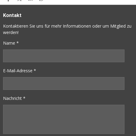
T
T
T
T
E
E
E
E
I
I
I
I
L
L
L
L
Kontakt
E
E
E
E
N
N
N
N
Kontaktieren Sie uns für mehr Informationen oder um Mitglied zu
werden!
Name *
E-Mail-Adresse *
Nachricht *